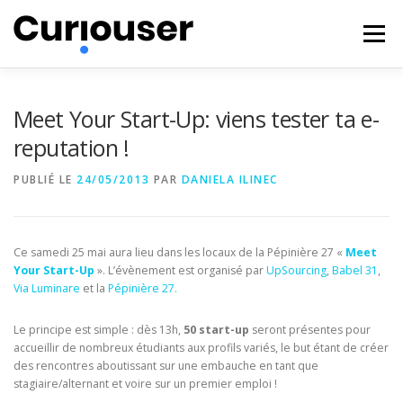
Aller
au
Menu
contenu
NOS EXPERTISES
FORMATIONS
CURIOUSER
Meet Your Start-Up: viens tester ta e-
reputation !
#BECURIOUS
CONTACT
PUBLIÉ LE
24/05/2013
PAR
DANIELA ILINEC
Ce samedi 25 mai aura lieu dans les locaux de la Pépinière 27 «
Meet
Your Start-Up
». L’évènement est organisé par
UpSourcing
,
Babel 31
,
Via Luminare
et la
Pépinière 27.
Le principe est simple : dès 13h,
50 start-up
seront présentes pour
accueillir de nombreux étudiants aux profils variés, le but étant de créer
des rencontres aboutissant sur une embauche en tant que
stagiaire/alternant et voire sur un premier emploi !