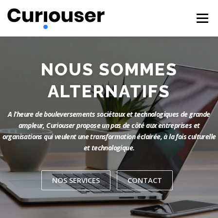
Aller
au
Menu
contenu
NOS EXPERTISES
FORMATIONS
CURIOUSER
NOUS SOMMES
ALTERNATIFS
#BECURIOUS
CONTACT
A l’heure de bouleversements sociétaux et technologiques de grande
ampleur, Curiouser propose un pas de côté aux entreprises et
organisations qui veulent une transformation éclairée, à la fois culturelle
et technologique.
NOS SERVICES
CONTACT