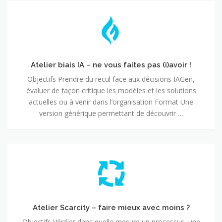
Atelier
biais
IA
–
ne
vous
Atelier biais IA – ne vous faites pas (i)avoir !
faites
Objectifs Prendre du recul face aux décisions IAGen,
pas
évaluer de façon critique les modèles et les solutions
(i)avoir
actuelles ou à venir dans l’organisation Format Une
!
version générique permettant de découvrir …
Atelier
Scarcity
–
faire
mieux
avec
Atelier Scarcity – faire mieux avec moins ?
moins
Objectifs Vérifier dans quelle mesure un processus, une