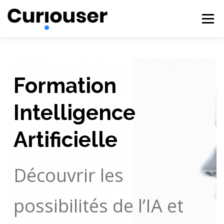
Aller
au
Menu
contenu
NOS EXPERTISES
FORMATIONS
CURIOUSER
Formation
#BECURIOUS
CONTACT
Intelligence
Artificielle
Découvrir les
possibilités de l’IA et