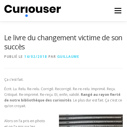
Aller
au
Menu
contenu
NOS EXPERTISES
FORMATIONS
CURIOUSER
Le livre du changement victime de son
succès
#BECURIOUS
CONTACT
PUBLIÉ LE
14/02/2018
PAR
GUILLAUME
Ça c’est fait.
Écrit. Lu. Relu. Re-relu. Corrigé. Recorrigé. Re-re-relu. Imprimé. Reçu.
Critiqué. Re-imprimé. Re-reçu. Et, enfin, validé.
Rangé au rayon fierté
de notre bibliothèque des curiosités
. Le plus dur est fait. Ça c’est ce
qu’on croyait.
Alors on l’a pris en photo
et on l’a mis sur les