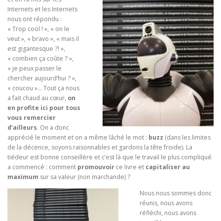
Internets et les Internets
nous ont répondu :
« Trop cool ! », « on le
veut », « bravo », « mais il
est gigantesque ?! »,
« combien ça coûte ? »,
« je peux passer le
chercher aujourd’hui ? »,
« coucou »… Tout ça nous
a fait chaud au cœur,
on
en profite ici pour tous
vous remercier
d’ailleurs
. On a donc
apprécié le moment et on a même lâché le mot :
buzz
(dans les limites
de la décence, soyons raisonnables et gardons la tête froide). La
tiédeur est bonne conseillère et c’est là que le travail le plus compliqué
a commencé : comment
promouvoir
ce livre et
capitaliser au
maximum
sur sa valeur (non marchande) ?
Nous nous sommes donc
réunis, nous avons
réfléchi, nous avons