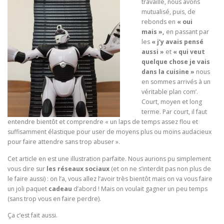
travaillé, nous avons
mutualisé, puis, de
rebonds en
« oui
mais »,
en passant par
les
« j’y avais pensé
aussi »
et
« qui veut
quelque chose je vais
dans la cuisine »
nous
en sommes arrivés à un
véritable plan com’.
Court, moyen et long
terme. Par court, il faut
entendre bientôt et comprendre « un laps de temps assez flou et
suffisamment élastique pour user de moyens plus ou moins audacieux
pour faire attendre sans trop abuser ».
Cet article en est une illustration parfaite. Nous aurions pu simplement
vous dire sur
les réseaux sociaux
(et on ne s’interdit pas non plus de
le faire aussi) : on l’a, vous allez l’avoir très bientôt mais on va vous faire
un joli paquet
cadeau
d’abord ! Mais on voulait gagner un peu temps
(sans trop vous en faire perdre).
Ça c’est fait aussi.