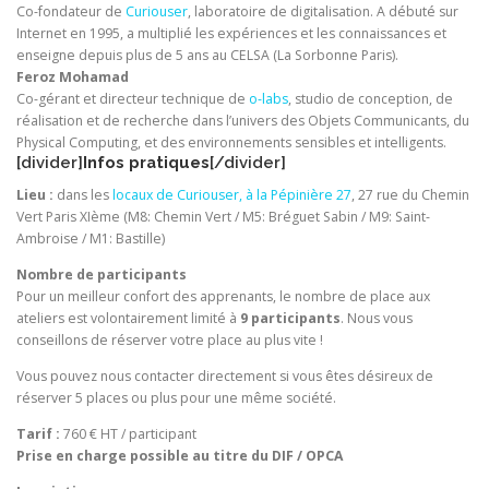
Co-fondateur de
Curiouser
, laboratoire de digitalisation. A débuté sur
Internet en 1995, a multiplié les expériences et les connaissances et
enseigne depuis plus de 5 ans au CELSA (La Sorbonne Paris).
Feroz Mohamad
Co-gérant et directeur technique de
o-labs
, studio de conception, de
réalisation et de recherche dans l’univers des Objets Communicants, du
Physical Computing, et des environnements sensibles et intelligents.
[divider]
Infos pratiques
[/divider]
Lieu :
dans les
locaux de Curiouser, à la Pépinière 27
, 27 rue du Chemin
Vert Paris XIème (M8: Chemin Vert / M5: Bréguet Sabin / M9: Saint-
Ambroise / M1: Bastille)
Nombre de participants
Pour un meilleur confort des apprenants, le nombre de place aux
ateliers est volontairement limité à
9 participants
. Nous vous
conseillons de réserver votre place au plus vite !
Vous pouvez nous contacter directement si vous êtes désireux de
réserver 5 places ou plus pour une même société.
Tarif :
760 € HT / participant
Prise en charge possible au titre du DIF / OPCA