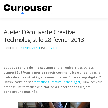
Aller
au
Menu
contenu
NOS EXPERTISES
FORMATIONS
CURIOUSER
Atelier Découverte Creative
Technologist le 28 février 2013
#BECURIOUS
CONTACT
PUBLIÉ LE
21/01/2013
PAR
CYRIL
Vous avez envie de mieux comprendre l’univers des objets
connectés ? Vous aimeriez savoir comment les utiliser dans le
cadre de votre stratégie communication / marketing digital ?
Dans le cadre de ses
formations Creative Technologist
, Curiouser vous
propose une formation d’
initiation à l’Internet des Objets
pendant une matinée
.