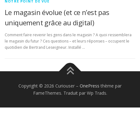
NOTRE POINT DE VUE
Le magasin évolue (et ce n’est pas
uniquement grâce au digital)
Comment faire revenir les gens dans le magasin ? A quoi ressemblera
le magasin du futur ? Ces questions – et leurs réponses – occupent le
quotidien de Bertrand Leseigneur. Installé …
Copyright © 2026 Curiouser
–
OnePress
thème par
FameThemes. Traduit par Wp Trads.