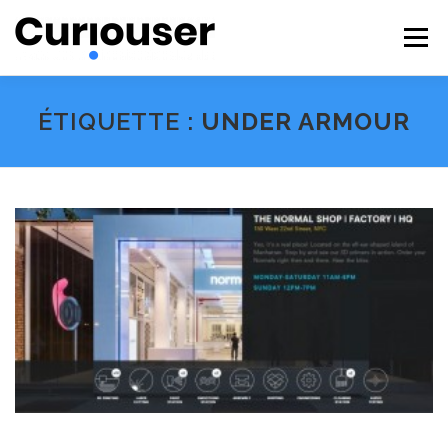
Aller
au
Menu
contenu
NOS EXPERTISES
FORMATIONS
CURIOUSER
ÉTIQUETTE :
UNDER ARMOUR
#BECURIOUS
CONTACT