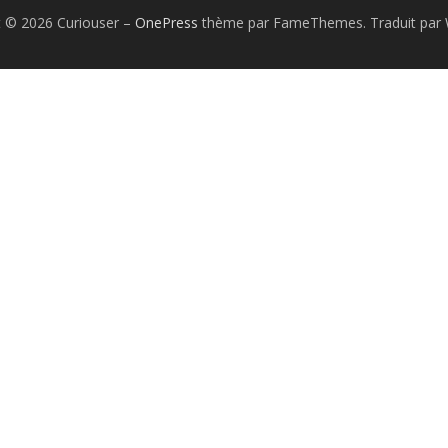
t © 2026 Curiouser
–
OnePress
thème par FameThemes. Traduit par 