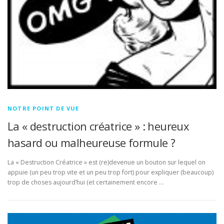
NOTRE POINT DE VUE
La « destruction créatrice » : heureux
hasard ou malheureuse formule ?
La « Destruction Créatrice » est (re)devenue un bouton sur lequel on
appuie (un peu trop vite et un peu trop fort) pour expliquer (beaucoup)
trop de choses aujourd’hui (et certainement encore …