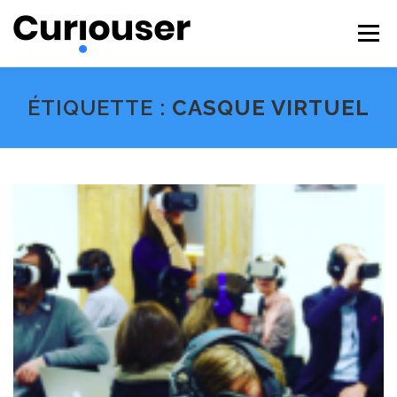
Aller
au
Menu
contenu
NOS EXPERTISES
FORMATIONS
CURIOUSER
ÉTIQUETTE :
CASQUE VIRTUEL
#BECURIOUS
CONTACT