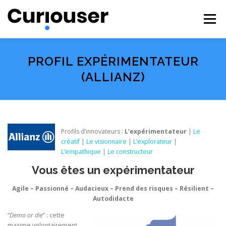
Aller
au
Menu
contenu
NOS EXPERTISES
FORMATIONS
CURIOUSER
PROFIL EXPÉRIMENTATEUR
(ALLIANZ)
#BECURIOUS
CONTACT
Profils d’innovateurs :
L’expérimentateur
|
Le
créatif
|
Le visionnaire
|
L’explorateur
|
L’empathique
|
Le constructeur
Vous êtes un expérimentateur
Agile
– Passionné
– Audacieux
– Prend des risques – Résilient –
Autodidacte
“
Demo or die
” : cette
maxime volontairement