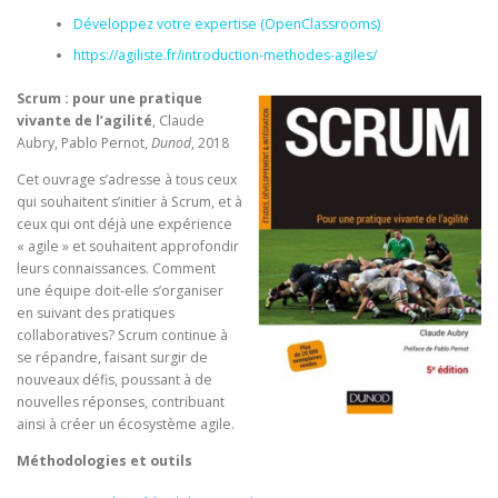
Développez votre expertise (OpenClassrooms)
https://agiliste.fr/introduction-methodes-agiles/
Scrum : pour une pratique
vivante de l’agilité
, Claude
Aubry, Pablo Pernot,
Dunod
, 2018
Cet ouvrage s’adresse à tous ceux
qui souhaitent s’initier à Scrum, et à
ceux qui ont déjà une expérience
« agile » et souhaitent approfondir
leurs connaissances. Comment
une équipe doit-elle s’organiser
en suivant des pratiques
collaboratives? Scrum continue à
se répandre, faisant surgir de
nouveaux défis, poussant à de
nouvelles réponses, contribuant
ainsi à créer un écosystème agile.
Méthodologies et outils