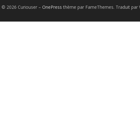
t © 2026 Curiouser
–
OnePress
thème par FameThemes. Traduit par 