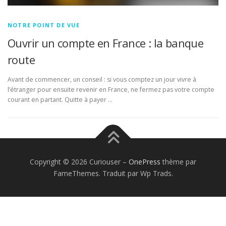
NOTRE POINT DE VUE
Ouvrir un compte en France : la banque
route
Avant de commencer, un conseil : si vous comptez un jour vivre à
l’étranger pour ensuite revenir en France, ne fermez pas votre compte
courant en partant. Quitte à payer …
Copyright © 2026 Curiouser
–
OnePress
thème par
FameThemes. Traduit par Wp Trads.