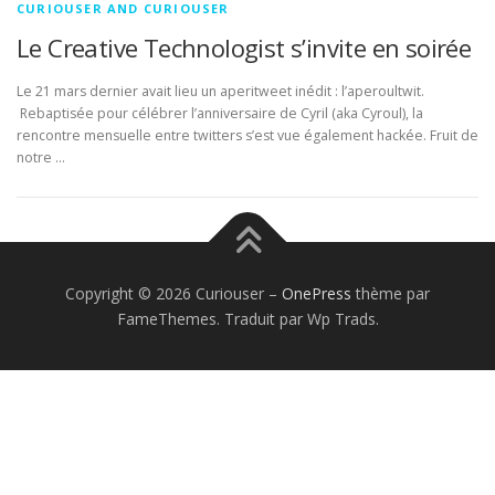
CURIOUSER AND CURIOUSER
Le Creative Technologist s’invite en soirée
Le 21 mars dernier avait lieu un aperitweet inédit : l’aperoultwit.
Rebaptisée pour célébrer l’anniversaire de Cyril (aka Cyroul), la
rencontre mensuelle entre twitters s’est vue également hackée. Fruit de
notre …
Copyright © 2026 Curiouser
–
OnePress
thème par
FameThemes. Traduit par Wp Trads.