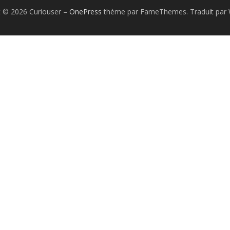
t © 2026 Curiouser
–
OnePress
thème par FameThemes. Traduit par 