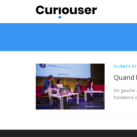
Aller
au
contenu
CLIENTS E
Quand l
De gauche à
fondatrice 