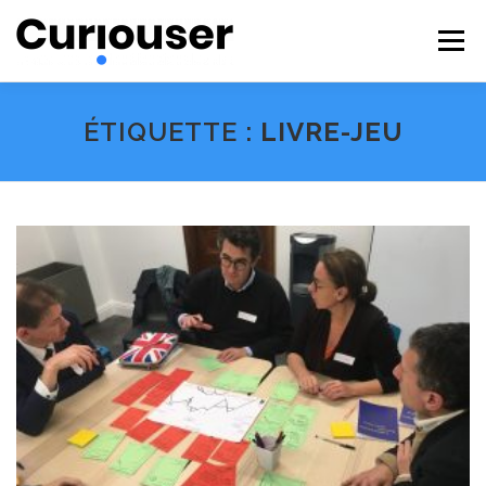
Aller
au
Menu
contenu
NOS EXPERTISES
FORMATIONS
CURIOUSER
ÉTIQUETTE :
LIVRE-JEU
#BECURIOUS
CONTACT