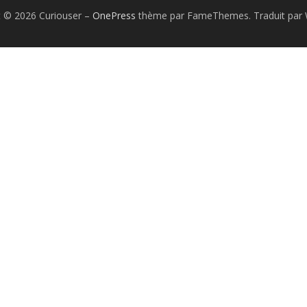
t © 2026 Curiouser
–
OnePress
thème par FameThemes. Traduit par 