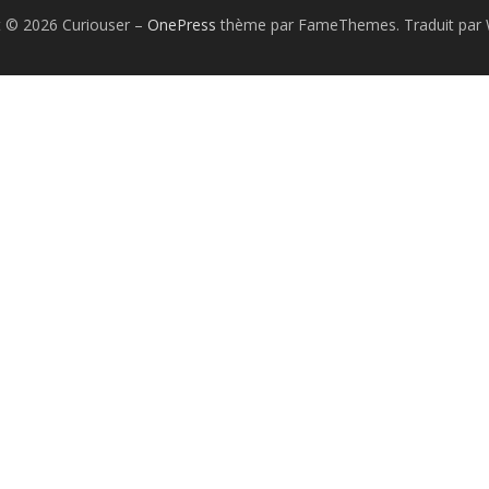
t © 2026 Curiouser
–
OnePress
thème par FameThemes. Traduit par 