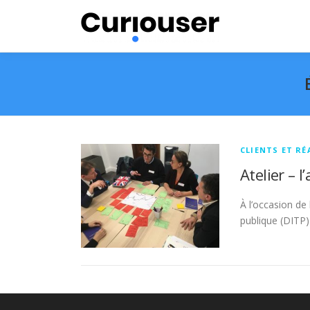
Aller
au
contenu
CLIENTS ET RÉ
Atelier – 
À l’occasion de 
publique (DITP)