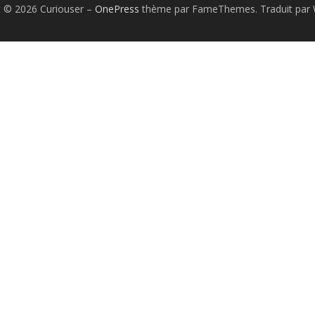
t © 2026 Curiouser
–
OnePress
thème par FameThemes. Traduit par 