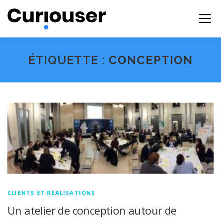
Aller
au
Menu
contenu
NOS EXPERTISES
FORMATIONS
CURIOUSER
ÉTIQUETTE :
CONCEPTION
#BECURIOUS
CONTACT
CLIENTS ET RÉALISATIONS
Un atelier de conception autour de