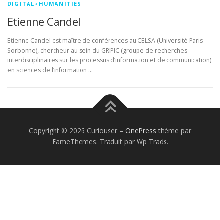
DIGITAL+HUMANITIES
Etienne Candel
Etienne Candel est maître de conférences au CELSA (Université Paris-
Sorbonne), chercheur au sein du GRIPIC (groupe de recherches
interdisciplinaires sur les processus d’information et de communication)
en sciences de l’information …
Copyright © 2026 Curiouser
–
OnePress
thème par
FameThemes. Traduit par Wp Trads.