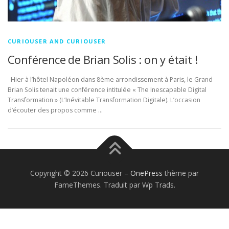
CURIOUSER AND CURIOUSER
Conférence de Brian Solis : on y était !
Hier à l’hôtel Napoléon dans 8ème arrondissement à Paris, le Grand
Brian Solis tenait une conférence intitulée « The Inescapable Digital
Transformation » (L’Inévitable Transformation Digitale). L’occasion
d’écouter des propos comme …
Copyright © 2026 Curiouser
–
OnePress
thème par
FameThemes. Traduit par Wp Trads.