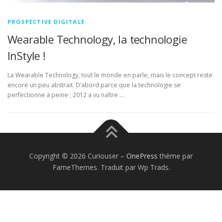
PROSPECTIVE DIGITALE
Wearable Technology, la technologie
InStyle !
La Wearable Technology, tout le monde en parle, mais le concept reste
encore un peu abstrait. D’abord parce que la technologie se
perfectionne à peine ; 2012 a vu naître …
Copyright © 2026 Curiouser
–
OnePress
thème par
FameThemes. Traduit par Wp Trads.