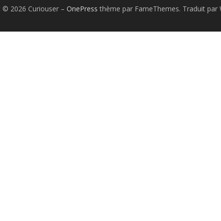
t © 2026 Curiouser
–
OnePress
thème par FameThemes. Traduit par 