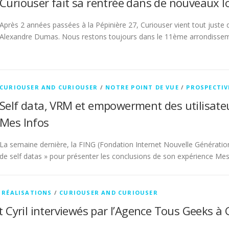
Curiouser fait sa rentrée dans de nouveaux l
Après 2 années passées à la Pépinière 27, Curiouser vient tout just
Alexandre Dumas. Nous restons toujours dans le 11ème arrondissem
CURIOUSER AND CURIOUSER
/
NOTRE POINT DE VUE
/
PROSPECTIV
Self data, VRM et empowerment des utilisateur
Mes Infos
La semaine dernière, la FING (Fondation Internet Nouvelle Génératio
de self datas » pour présenter les conclusions de son expérience Me
T RÉALISATIONS
/
CURIOUSER AND CURIOUSER
 Cyril interviewés par l’Agence Tous Geeks à 