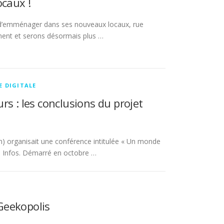
ocaux !
e d’emménager dans ses nouveaux locaux, rue
ent et serons désormais plus …
E DIGITALE
s : les conclusions du projet
n) organisait une conférence intitulée « Un monde
s Infos. Démarré en octobre …
Geekopolis