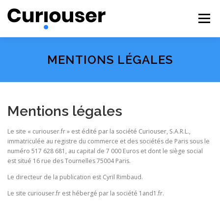
Aller
au
Menu
contenu
NOS EXPERTISES
FORMATIONS
CURIOUSER
MENTIONS LÉGALES
#BECURIOUS
CONTACT
Mentions légales
Le site « curiouser.fr » est édité par la société Curiouser, S.A.R.L.,
immatriculée au registre du commerce et des sociétés de Paris sous le
numéro 517 628 681, au capital de 7 000 Euros et dont le siège social
est situé 16 rue des Tournelles 75004 Paris.
Le directeur de la publication est Cyril Rimbaud.
Le site curiouser.fr est hébergé par la société 1and1.fr.