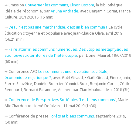
⇒ Émission
Gouverner les communs, Elinor Oström
, la bibliothèque
idéale de l’économie, par
Arjuna Andrade
, avec Benjamin Coriat, France
Culture. 28/12/2018 (15 min)
⇒
L’eau n’est pas une marchandise, c’est un bien commun !
Le cycle
Éducation citoyenne et populaire avec Jean-Claude Oliva, avril 2019
(56,21 min)
⇒
Faire atterrir les communs numériques. Des utopies métaphysiques
aux nouveaux territoires de l’hétérotopie
, par Lionel Maurel, 19/07/2019
(60 min)
⇒ Conférence AFD
Les communs : une révolution sociétale,
économique et juridique ?
, avec Gaël Giraud, • Gaël Giraud, Pierre Janin,
Pierre Sauvêtre, Danièle Bourcier, Yannick Bosc, Benjamin Coriat, Cécile
Renouard, Bernard Paranque, Animée par Ziad Maalouf – Mai 2018 (3h)
⇒
Conférence de Perspectives Sociétales “Les biens communs”
, Marie-
Alix Chardeaux, Hervé Defalvard, 11 mai 2019 (1h30)
⇒ Conférence de presse
Forêts et biens communs,
septembre 2019,
(50 min)