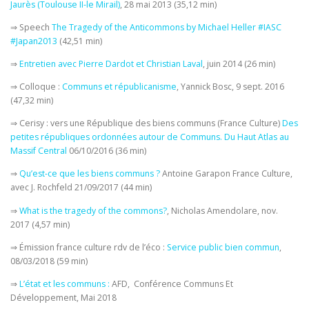
Jaurès (Toulouse II-le Mirail)
, 28 mai 2013 (35,12 min)
⇒ Speech
The Tragedy of the Anticommons by Michael Heller
#IASC
#Japan2013
(42,51 min)
⇒
Entretien avec Pierre Dardot et Christian Laval
, juin 2014 (26 min)
⇒ Colloque :
Communs et républicanisme
, Yannick Bosc, 9 sept. 2016
(47,32 min)
⇒ Cerisy : vers une République des biens communs (France Culture)
Des
petites républiques ordonnées autour de Communs. Du Haut Atlas au
Massif Central
06/10/2016 (36 min)
⇒
Qu’est-ce que les biens communs ?
Antoine Garapon France Culture,
avec J. Rochfeld 21/09/2017 (44 min)
⇒
What is the tragedy of the commons?
, Nicholas Amendolare, nov.
2017 (4,57 min)
⇒ Émission france culture rdv de l’éco :
Service public bien commun
,
08/03/2018 (59 min)
⇒
L’état et les communs :
AFD, Conférence Communs Et
Développement, Mai 2018